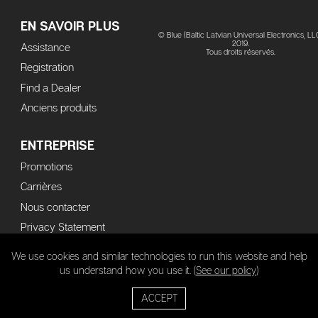
EN SAVOIR PLUS
© Blue (Baltic Latvian Universal Electronics, LL
2019.
Assistance
Tous droits réservés.
Registration
Find a Dealer
Anciens produits
ENTREPRISE
Promotions
Carrières
Nous contacter
Privacy Statement
We use cookies and similar technologies to run this website and help
CONNECT
us understand how you use it. (
See our policy
)
Facebook
Twitter
YouTube
Instagram
Soundcloud
Flickr
ACCEPT