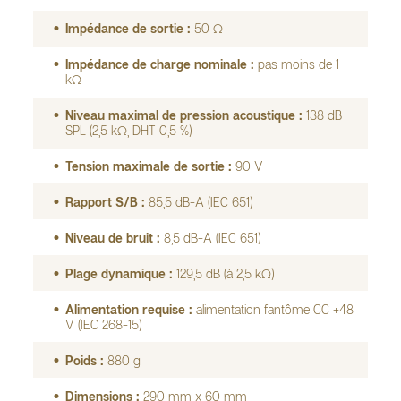
Impédance de sortie :
50 Ω
Impédance de charge nominale :
pas moins de 1
kΩ
Niveau maximal de pression acoustique :
138 dB
SPL (2,5 kΩ, DHT 0,5 %)
Tension maximale de sortie :
90 V
Rapport S/B :
85,5 dB-A (IEC 651)
Niveau de bruit :
8,5 dB-A (IEC 651)
Plage dynamique :
129,5 dB (à 2,5 kΩ)
Alimentation requise :
alimentation fantôme CC +48
V (IEC 268-15)
Poids :
880 g
Dimensions :
290 mm x 60 mm