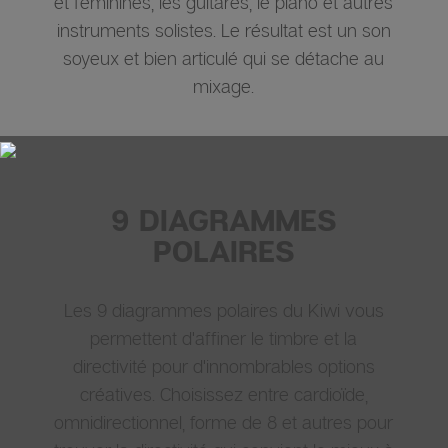
et féminines, les guitares, le piano et autres
instruments solistes. Le résultat est un son
soyeux et bien articulé qui se détache au
mixage.
9 DIAGRAMMES
POLAIRES
Les 9 diagrammes polaires du Kiwi vous
permettent d'affiner le timbre et la
directivité pour d'innombrables options
créatives. Choisissez entre cardioïde,
omnidirectionnel, forme de 8 et autres pour